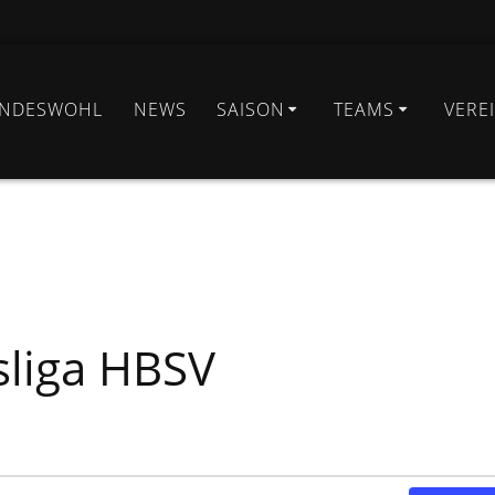
INDESWOHL
NEWS
SAISON
TEAMS
VERE
sliga HBSV