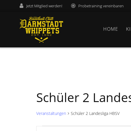
Zum
Jetzt Mitglied werden!
Probetraining vereinbaren
Inhalt
springen
HOME
K
Schüler 2 Lande
Veranstaltungen
Schüler 2 Landesliga HBSV