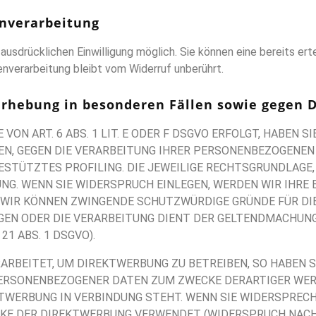
enverarbeitung
usdrücklichen Einwilligung möglich. Sie können eine bereits ertei
nverarbeitung bleibt vom Widerruf unberührt.
rhebung in besonderen Fällen sowie gegen D
N ART. 6 ABS. 1 LIT. E ODER F DSGVO ERFOLGT, HABEN SI
EN, GEGEN DIE VERARBEITUNG IHRER PERSONENBEZOGENEN
ESTÜTZTES PROFILING. DIE JEWEILIGE RECHTSGRUNDLAGE,
NG. WENN SIE WIDERSPRUCH EINLEGEN, WERDEN WIR IHR
, WIR KÖNNEN ZWINGENDE SCHUTZWÜRDIGE GRÜNDE FÜR DIE
EGEN ODER DIE VERARBEITUNG DIENT DER GELTENDMACHUN
1 ABS. 1 DSGVO).
RBEITET, UM DIREKTWERBUNG ZU BETREIBEN, SO HABEN S
PERSONENBEZOGENER DATEN ZUM ZWECKE DERARTIGER WERB
EKTWERBUNG IN VERBINDUNG STEHT. WENN SIE WIDERSPRE
E DER DIREKTWERBUNG VERWENDET (WIDERSPRUCH NACH AR