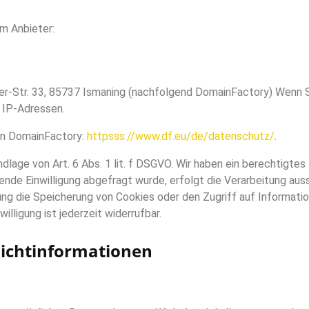
em Anbieter:
er-Str. 33, 85737 Ismaning (nachfolgend DomainFactory) Wenn S
r IP-Adressen.
on DomainFactory:
httpsss://www.df.eu/de/datenschutz/
.
age von Art. 6 Abs. 1 lit. f DSGVO. Wir haben ein berechtigtes 
de Einwilligung abgefragt wurde, erfolgt die Verarbeitung aussch
ng die Speicherung von Cookies oder den Zugriff auf Information
lligung ist jederzeit widerrufbar.
licht­informationen