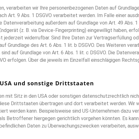
en, verarbeiten wir Ihre personenbezogenen Daten auf Grundlage v
ch Art. 9 Abs. 1 DSGVO verarbeitet werden. Im Falle einer ausdrü
 Datenverarbeitung außerdem auf Grundlage von Art. 49 Abs. 1 l
Endgerät (z. B. via Device-Fingerprinting) eingewilligt haben, erf
t jederzeit widerrufbar. Sind Ihre Daten zur Vertragserfüllung o
uf Grundlage des Art. 6 Abs. 1 lit. b DSGVO. Des Weiteren verarb
ch sind auf Grundlage von Art. 6 Abs. 1 lit. c DSGVO. Die Datenve
GVO erfolgen. Über die jeweils im Einzelfall einschlägigen Rech
 USA und sonstige Drittstaaten
 mit Sitz in den USA oder sonstigen datenschutzrechtlich nich
iese Drittstaaten übertragen und dort verarbeitet werden. Wir we
tiert werden kann. Beispielsweise sind US-Unternehmen dazu ve
ls Betroffener hiergegen gerichtlich vorgehen könnten. Es kan
n befindlichen Daten zu Überwachungszwecken verarbeiten, auswe