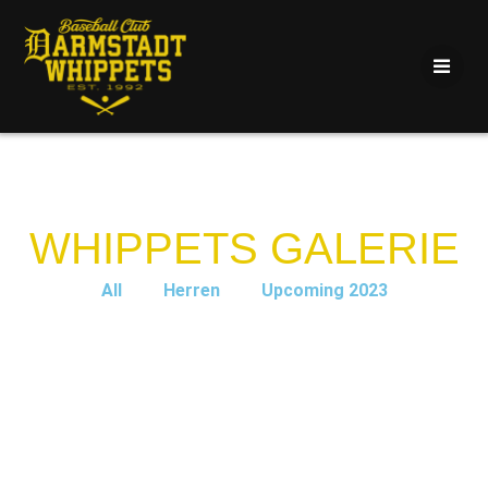
WHIPPETS GALERIE
All
Herren
Upcoming 2023