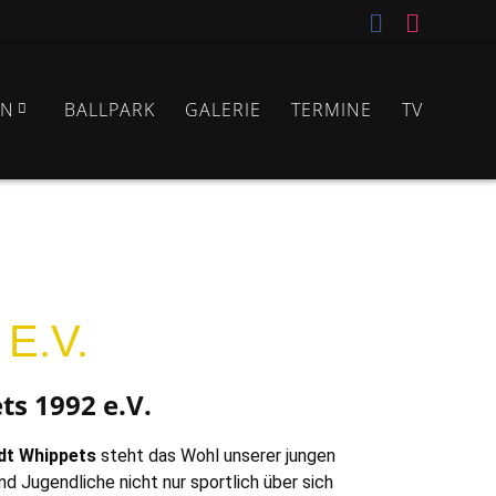
IN
BALLPARK
GALERIE
TERMINE
TV
E.V.
s 1992 e.V.
dt Whippets
steht das Wohl unserer jungen
nd Jugendliche nicht nur sportlich über sich