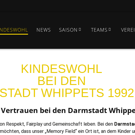
INDESWOHL
NEWS
SAISON
TEAMS
VERE
KINDESWOHL
BEI DEN
TADT WHIPPETS 1992 
 Vertrauen bei den Darmstadt Whippet
von Respekt, Fairplay und Gemeinschaft leben. Bei den
Darmsta
 möchten, dass unser „Memory Field“ ein Ort ist, an dem Kinder u