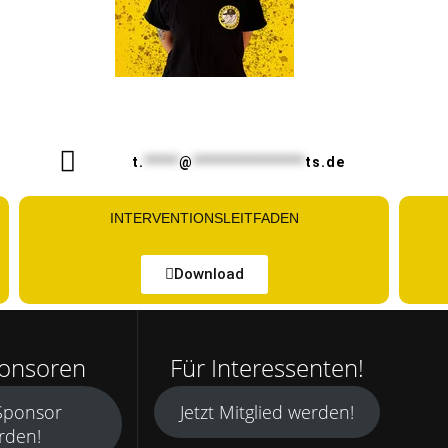
t.
*****
@
****************
ts.de
INTERVENTIONSLEITFADEN
Download
ponsoren
Für Interessenten!
 Sponsor
Jetzt Mitglied werden!
rden!