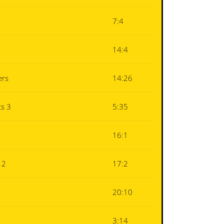
7:4
14:4
ers
14:26
s 3
5:35
16:1
 2
17:2
20:10
3:14