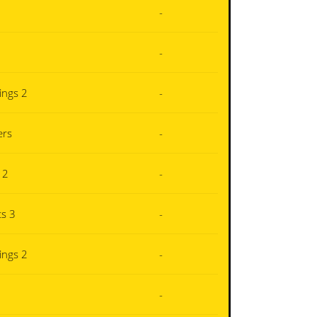
-
-
ings 2
-
ers
-
 2
-
s 3
-
ings 2
-
-