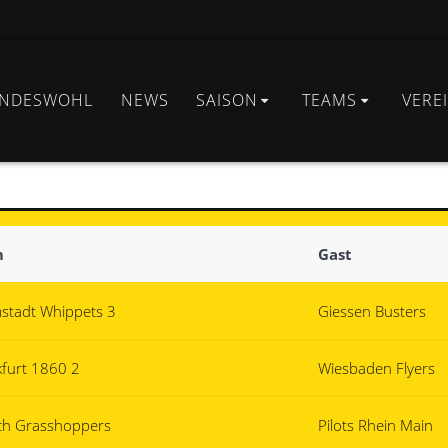
INDESWOHL
NEWS
SAISON
TEAMS
VERE
m
Gast
stadt Whippets 3
Giessen Busters
kfurt 1860 2
Wiesbaden Flyers
ch Grasshoppers
Pilots Rhein Main