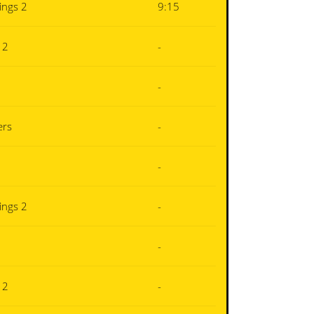
ings 2
9:15
 2
-
-
ers
-
-
ings 2
-
-
 2
-