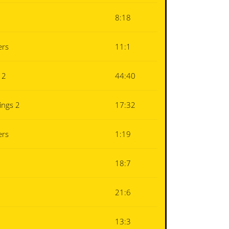
8:18
ers
11:1
 2
44:40
ings 2
17:32
ers
1:19
18:7
21:6
13:3