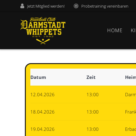
Jetzt Mitglied werden!
Probetraining vereinbaren
HOME
K
Datum
Zeit
Hei
12.04.2026
13:00
Darm
18.04.2026
13:00
Fran
19.04.2026
13:00
Erba