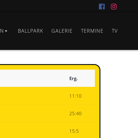
IN
BALLPARK
GALERIE
TERMINE
TV
Erg.
11:10
25:40
15:5