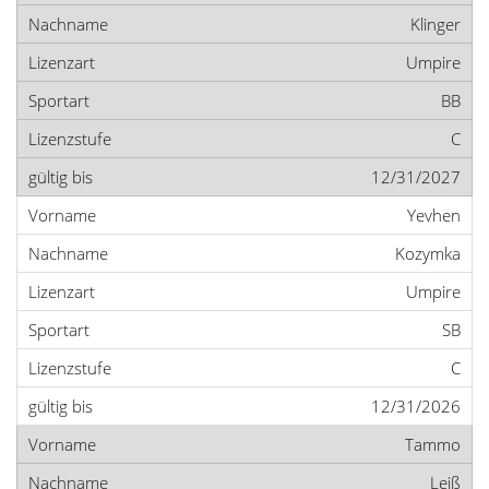
Klinger
Umpire
BB
C
12/31/2027
Yevhen
Kozymka
Umpire
SB
C
12/31/2026
Tammo
Leiß