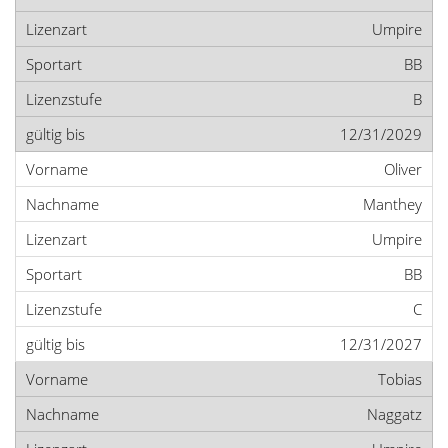
Umpire
BB
B
12/31/2029
Oliver
Manthey
Umpire
BB
C
12/31/2027
Tobias
Naggatz