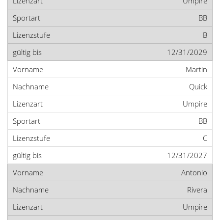
Umpire
BB
B
12/31/2029
Martin
Quick
Umpire
BB
C
12/31/2027
Antonio
Rivera
Umpire