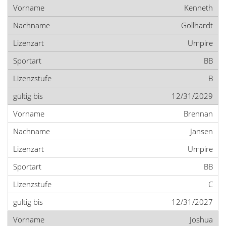
Kenneth
Gollhardt
Umpire
BB
B
12/31/2029
Brennan
Jansen
Umpire
BB
C
12/31/2027
Joshua