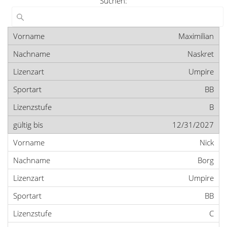
Suchen:
Maximilian
Naskret
Umpire
BB
B
12/31/2027
Nick
Borg
Umpire
BB
C