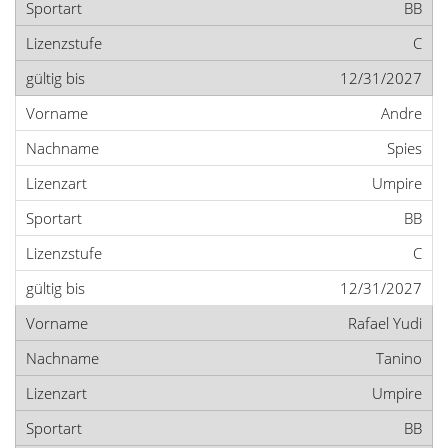
BB
C
12/31/2027
Andre
Spies
Umpire
BB
C
12/31/2027
Rafael Yudi
Tanino
Umpire
BB