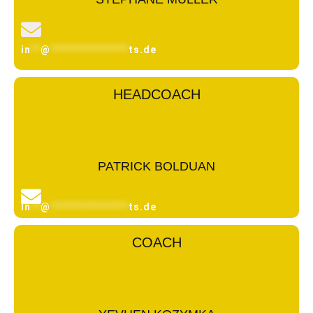
in
**
@
****************
ts.de
HEADCOACH
PATRICK BOLDUAN
In
**
@
****************
ts.de
COACH