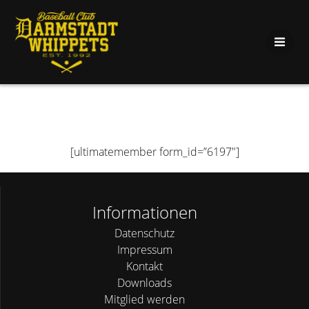
Zum
Inhalt
springen
[ultimatemember form_id=”6197″]
Informationen
Datenschutz
Impressum
Kontakt
Downloads
Mitglied werden