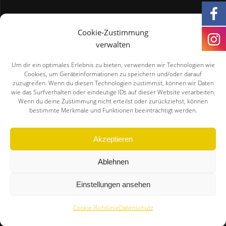
Für Sponsoren
Cookie-Zustimmung
verwalten
Jetzt Sponsor werden!
Um dir ein optimales Erlebnis zu bieten, verwenden wir Technologien wie
Cookies, um Geräteinformationen zu speichern und/oder darauf
Spenden per PAYPAL
zuzugreifen. Wenn du diesen Technologien zustimmst, können wir Daten
wie das Surfverhalten oder eindeutige IDs auf dieser Website verarbeiten.
Wenn du deine Zustimmung nicht erteilst oder zurückziehst, können
bestimmte Merkmale und Funktionen beeinträchtigt werden.
Für Interessenten!
Akzeptieren
Jetzt Mitglied werden!
Ablehnen
Einstellungen ansehen
Cookie-Richtlinie
Datenschutz
Darmstadt Whippets © 2026