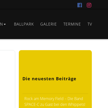
IN
BALLPARK
GALERIE
TERMINE
TV
Die neuesten Beiträge
Rock am Memory Field – Die Band
SPACE-C zu Gast bei den Whippets!