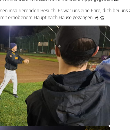
einen inspirierenden Besuch! Es war uns eine Ehre, dich bei uns 
d mit erhobenem Haupt nach Hause gegangen. 💪👏