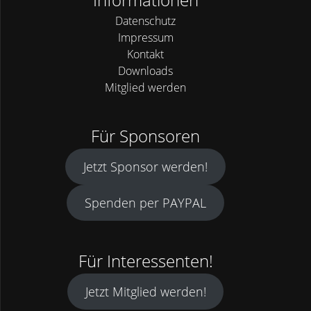
u
g
Datenschutz
n
a
Impressum
t
Kontakt
d
Downloads
i
Mitglied werden
A
o
n
n
Für Sponsoren
s
Jetzt Sponsor werden!
i
Spenden per PAYPAL
c
h
Für Interessenten!
t
Jetzt Mitglied werden!