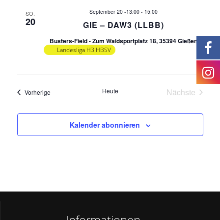
n
s
September 20 -13:00
-
15:00
SO.
20
g
GIE – DAW3 (LLBB)
i
Busters-Field - Zum Waldsportplatz 18, 35394 Gießen
c
e
Landesliga H3 HBSV
h
n
t
Heute
Nächste
Veranstaltungen
Vorherige
S
e
Veranstalt
n
u
Kalender abonnieren
-
c
N
h
a
v
e
i
Informationen