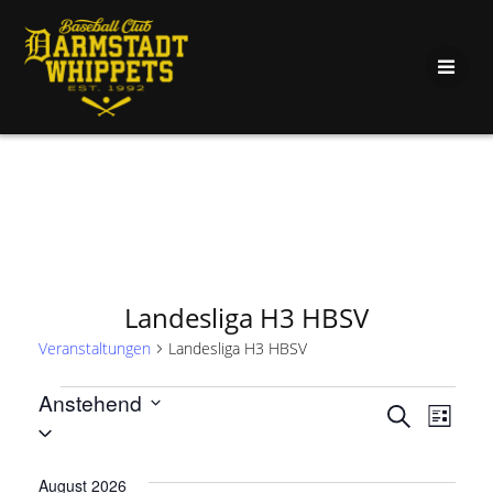
Zum
Inhalt
springen
Landesliga H3 HBSV
Veranstaltungen
Landesliga H3 HBSV
Veranstaltungen
Anstehend
V
V
Suche
Liste
Datum
e
wählen.
e
August 2026