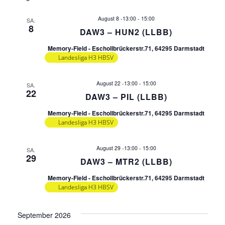
r
r
a
August 8 -13:00
-
15:00
SA.
8
DAW3 – HUN2 (LLBB)
a
n
Memory-Field - Eschollbrückerstr.71, 64295 Darmstadt
s
n
Landesliga H3 HBSV
t
s
August 22 -13:00
-
15:00
SA.
a
22
DAW3 – PIL (LLBB)
t
l
Memory-Field - Eschollbrückerstr.71, 64295 Darmstadt
Landesliga H3 HBSV
t
a
u
August 29 -13:00
-
15:00
SA.
l
29
DAW3 – MTR2 (LLBB)
n
t
Memory-Field - Eschollbrückerstr.71, 64295 Darmstadt
g
Landesliga H3 HBSV
A
u
September 2026
n