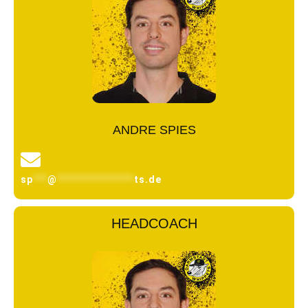
ANDRE SPIES
sp
***
@
****************
ts.de
HEADCOACH