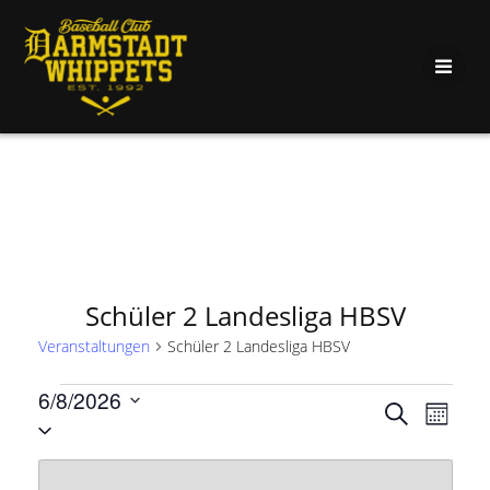
Zum
Inhalt
springen
Schüler 2 Landesliga HBSV
Veranstaltungen
Schüler 2 Landesliga HBSV
Veranstaltungen
6/8/2026
V
V
Suche
Monat
Datum
e
wählen.
e
K