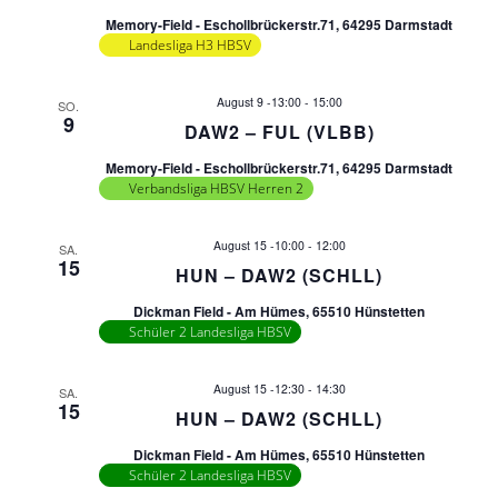
a
Memory-Field - Eschollbrückerstr.71, 64295 Darmstadt
s
n
Landesliga H3 HBSV
t
s
August 9 -13:00
-
15:00
SO.
a
9
DAW2 – FUL (VLBB)
t
l
Memory-Field - Eschollbrückerstr.71, 64295 Darmstadt
Verbandsliga HBSV Herren 2
t
a
u
August 15 -10:00
-
12:00
SA.
l
15
n
HUN – DAW2 (SCHLL)
t
Dickman Field - Am Hümes, 65510 Hünstetten
g
Schüler 2 Landesliga HBSV
A
u
August 15 -12:30
-
14:30
n
SA.
15
n
HUN – DAW2 (SCHLL)
s
Dickman Field - Am Hümes, 65510 Hünstetten
g
i
Schüler 2 Landesliga HBSV