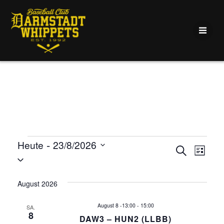
Zum
Inhalt
springen
Veranstaltungen
 - 
Heute
23/8/2026
V
V
Suche
Liste
Datum
e
e
wählen.
August 2026
r
r
a
August 8 -13:00
-
15:00
SA.
8
DAW3 – HUN2 (LLBB)
n