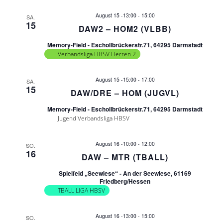
c
e
August 15 -13:00
-
15:00
SA.
15
h
DAW2 – HOM2 (VLBB)
n
t
Memory-Field - Eschollbrückerstr.71, 64295 Darmstadt
Verbandsliga HBSV Herren 2
S
e
n
August 15 -15:00
-
17:00
u
SA.
15
DAW/DRE – HOM (JUGVL)
-
c
Memory-Field - Eschollbrückerstr.71, 64295 Darmstadt
N
Jugend Verbandsliga HBSV
h
a
August 16 -10:00
-
12:00
SO.
v
16
e
DAW – MTR (TBALL)
i
Spielfeld „Seewiese“ - An der Seewiese, 61169
u
Friedberg/Hessen
g
TBALL LIGA HBSV
n
a
August 16 -13:00
-
15:00
SO.