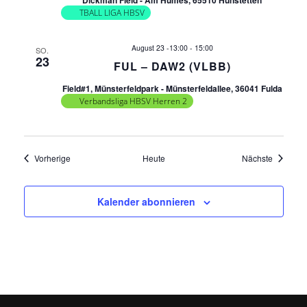
n
Dickman Field - Am Hümes, 65510 Hünstetten
TBALL LIGA HBSV
,
August 23 -13:00
-
15:00
SO.
N
23
FUL – DAW2 (VLBB)
Field#1, Münsterfeldpark - Münsterfeldallee, 36041 Fulda
a
Verbandsliga HBSV Herren 2
v
i
Veranstaltungen
Veransta
Vorherige
Heute
Nächste
g
Kalender abonnieren
a
t
i