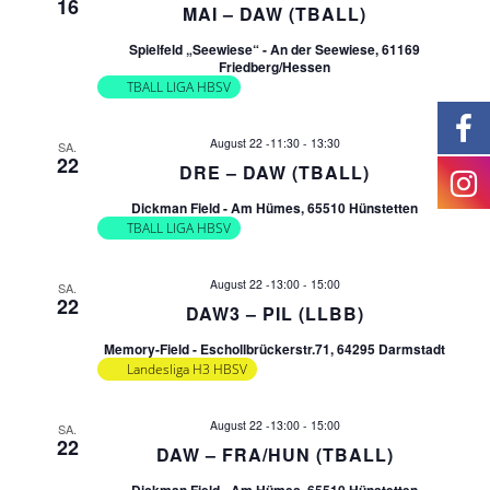
t
16
d
MAI – DAW (TBALL)
i
Spielfeld „Seewiese“ - An der Seewiese, 61169
A
Friedberg/Hessen
o
TBALL LIGA HBSV
n
n
August 22 -11:30
-
13:30
SA.
22
s
DRE – DAW (TBALL)
Dickman Field - Am Hümes, 65510 Hünstetten
i
TBALL LIGA HBSV
c
August 22 -13:00
-
15:00
SA.
22
DAW3 – PIL (LLBB)
h
Memory-Field - Eschollbrückerstr.71, 64295 Darmstadt
Landesliga H3 HBSV
t
e
August 22 -13:00
-
15:00
SA.
22
DAW – FRA/HUN (TBALL)