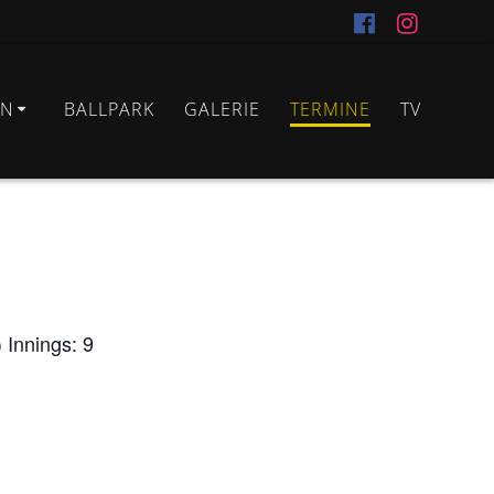
IN
BALLPARK
GALERIE
TERMINE
TV
 Innings: 9