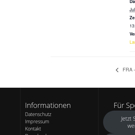
Da
Jul
Ze
13
Ve
La
FRA 
Informationen
Für S
Datenschutz
Jetzt
Impressum
we
Kontakt