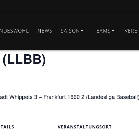
INDESWOHL
NEWS
SAISON
TEAMS
VERE
funden.
 (LLBB)
dt Whippets 3 – Frankfurt 1860 2 (Landesliga Baseball)
ETAILS
VERANSTALTUNGSORT