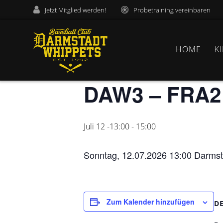
Zum
Jetzt Mitglied werden!
Probetraining vereinbaren
Inhalt
« Alle Veranstaltungen
springen
HOME
K
Diese Veranstaltung hat bereits stattge
DAW3 – FRA2
Juli 12 -13:00
-
15:00
Sonntag, 12.07.2026 13:00 Darmsta
Zum Kalender hinzufügen
D