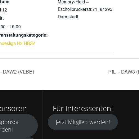
tum:
Memory-Field –
Eschollbrückerstr.71, 64295
i 12
Darmstadt
it:
:00 - 15:00
ranstaltungskategorie:
ndesliga H3 HBSV
– DAW2 (VLBB)
PIL – DAW3 
ponsoren
Für Interessenten!
 Sponsor
Jetzt Mitglied werden!
rden!