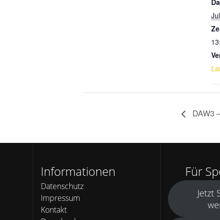
Da
Jul
Ze
13
Ve
La
DAW3 –
Informationen
Für S
Datenschutz
Jetzt
Impressum
we
Kontakt