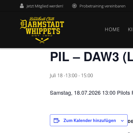
Zum
Jetzt Mitglied werden!
Probetraining vereinbaren
Inhalt
« Alle Veranstaltungen
springen
HOME
K
Diese Veranstaltung hat bereits stattge
PIL – DAW3 (
Juli 18 -13:00
-
15:00
Samstag, 18.07.2026 13:00 Pilots 
Zum Kalender hinzufügen
D