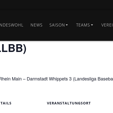
INDESWOHL
NEWS
SAISON
TEAMS
VERE
funden.
LLBB)
Rhein Main – Darmstadt Whippets 3 (Landesliga Baseball
ETAILS
VERANSTALTUNGSORT