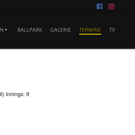
IN
BALLPARK
GALERIE
TERMINE
TV
) Innings: 9