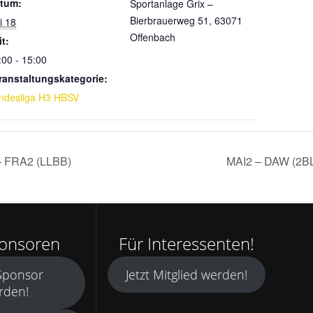
tum:
Sportanlage Grix –
Bierbrauerweg 51, 63071
i 18
Offenbach
it:
:00 - 15:00
ranstaltungskategorie:
ndesliga H3 HBSV
 FRA2 (LLBB)
MAI2 – DAW (2
ponsoren
Für Interessenten!
 Sponsor
Jetzt Mitglied werden!
rden!